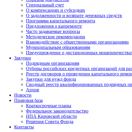
Специальный счет
О компенсациях и субсидиях
О задолженности и возврате денежных средств
Программа капитального ремонта
Предложения о капремонте
Часто задаваемые вопросы
Методические рекомендации
Взаимодействие с общественными организациями
Муниципальным образованиям
Предупреждение о дистанционных мошенничества
Закупки
Подрядным организациям
Отборы российских кредитных организаций для ра
Реестр договоров о проведении капитального ремо
Закупки для нужд фонда
Сводный реестр квалифицированных подрядных о
Архив
Новости
Правовая база
Краткосрочные планы
Федеральное законодательство
НПА Кировской области
Решения Совета Фонда
Контакты