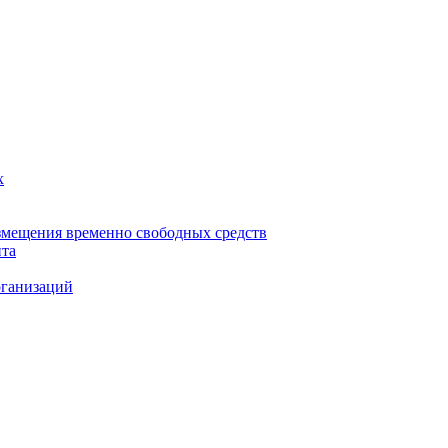
х
змещения временно свободных средств
нта
рганизаций