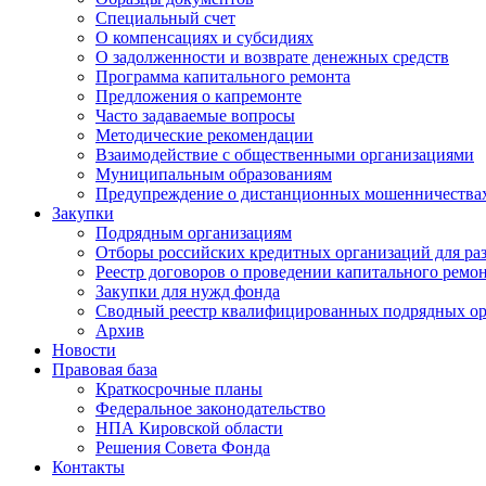
Специальный счет
О компенсациях и субсидиях
О задолженности и возврате денежных средств
Программа капитального ремонта
Предложения о капремонте
Часто задаваемые вопросы
Методические рекомендации
Взаимодействие с общественными организациями
Муниципальным образованиям
Предупреждение о дистанционных мошенничества
Закупки
Подрядным организациям
Отборы российских кредитных организаций для ра
Реестр договоров о проведении капитального ремо
Закупки для нужд фонда
Сводный реестр квалифицированных подрядных о
Архив
Новости
Правовая база
Краткосрочные планы
Федеральное законодательство
НПА Кировской области
Решения Совета Фонда
Контакты