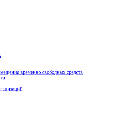
х
змещения временно свободных средств
нта
рганизаций