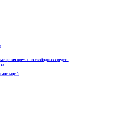
х
змещения временно свободных средств
нта
рганизаций