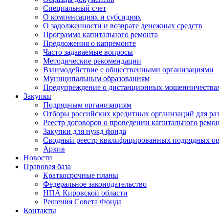
Специальный счет
О компенсациях и субсидиях
О задолженности и возврате денежных средств
Программа капитального ремонта
Предложения о капремонте
Часто задаваемые вопросы
Методические рекомендации
Взаимодействие с общественными организациями
Муниципальным образованиям
Предупреждение о дистанционных мошенничества
Закупки
Подрядным организациям
Отборы российских кредитных организаций для ра
Реестр договоров о проведении капитального ремо
Закупки для нужд фонда
Сводный реестр квалифицированных подрядных о
Архив
Новости
Правовая база
Краткосрочные планы
Федеральное законодательство
НПА Кировской области
Решения Совета Фонда
Контакты