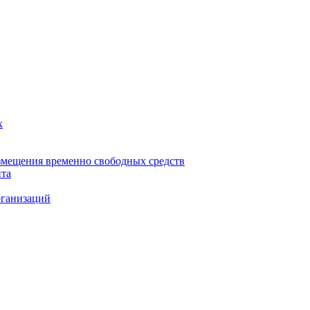
х
змещения временно свободных средств
нта
рганизаций