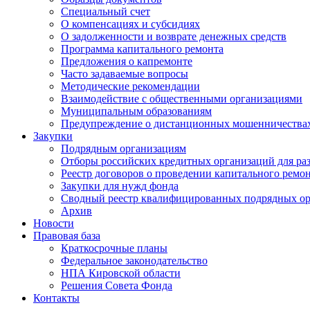
Специальный счет
О компенсациях и субсидиях
О задолженности и возврате денежных средств
Программа капитального ремонта
Предложения о капремонте
Часто задаваемые вопросы
Методические рекомендации
Взаимодействие с общественными организациями
Муниципальным образованиям
Предупреждение о дистанционных мошенничества
Закупки
Подрядным организациям
Отборы российских кредитных организаций для ра
Реестр договоров о проведении капитального ремо
Закупки для нужд фонда
Сводный реестр квалифицированных подрядных о
Архив
Новости
Правовая база
Краткосрочные планы
Федеральное законодательство
НПА Кировской области
Решения Совета Фонда
Контакты