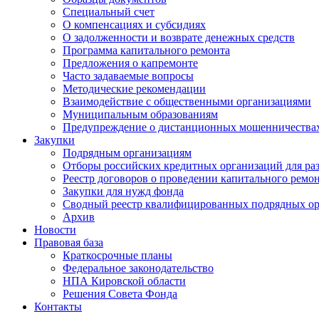
Специальный счет
О компенсациях и субсидиях
О задолженности и возврате денежных средств
Программа капитального ремонта
Предложения о капремонте
Часто задаваемые вопросы
Методические рекомендации
Взаимодействие с общественными организациями
Муниципальным образованиям
Предупреждение о дистанционных мошенничества
Закупки
Подрядным организациям
Отборы российских кредитных организаций для ра
Реестр договоров о проведении капитального ремо
Закупки для нужд фонда
Сводный реестр квалифицированных подрядных о
Архив
Новости
Правовая база
Краткосрочные планы
Федеральное законодательство
НПА Кировской области
Решения Совета Фонда
Контакты