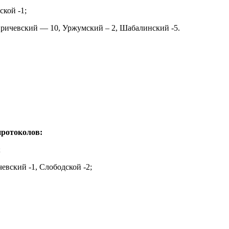
ской -1;
Оричевский — 10, Уржумский – 2, Шабалинский -5.
протоколов:
;
евский -1, Слободской -2;