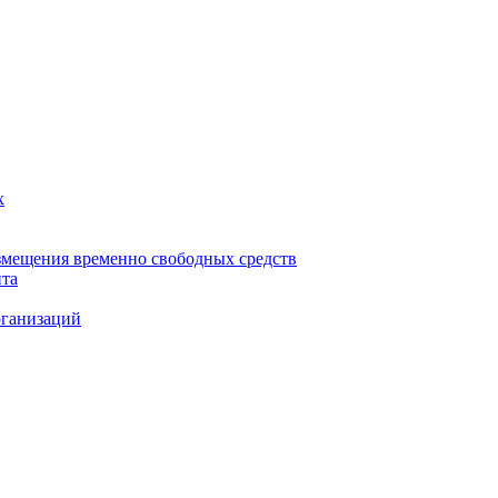
х
змещения временно свободных средств
нта
рганизаций